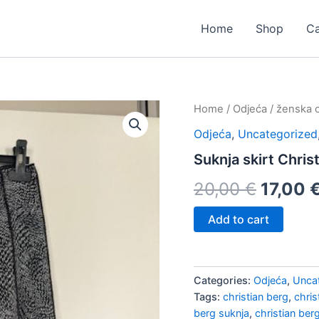
Home
Shop
Ca
Suknja
Home
/
Odjeća
/
ženska 
Origina
skirt
Odjeća
,
Uncategorized
Christian
price
Berg
Suknja skirt Christ
-
was:
vel.38
20,00
€
17,00
st
20,00 
quantity
Add to cart
Categories:
Odjeća
,
Unca
Tags:
christian berg
,
chris
berg suknja
,
christian ber