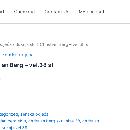
rt
Checkout
Contact Us
My account
odjeća
/ Suknja skirt Christian Berg – vel.38 st
l
Current
,
ženska odjeća
price
ian Berg – vel.38 st
is:
€
€.
17,00 €.
tegorized
,
ženska odjeća
tian berg skirt
,
christian berg skrit size 38
,
christian
g suknja vel 38